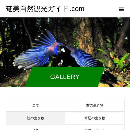
奄美自然観光ガイド.com
GALLERY
全て
空の生き物
陸の生き物
水辺の生き物